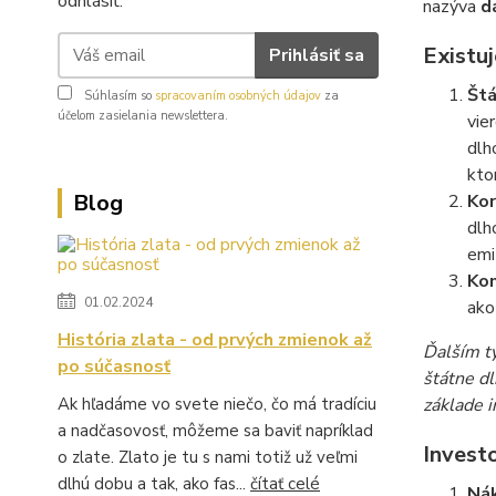
odhlásiť.
nazýva
d
Existuj
Prihlásiť sa
Štá
Súhlasím so
spracovaním osobných údajov
za
účelom zasielania newslettera.
vie
dlh
kto
Blog
Kor
dlh
emi
Kom
01.02.2024
ako
História zlata - od prvých zmienok až
Ďalším t
po súčasnosť
štátne dl
Ak hľadáme vo svete niečo, čo má tradíciu
základe i
a nadčasovosť, môžeme sa baviť napríklad
Invest
o zlate. Zlato je tu s nami totiž už veľmi
dlhú dobu a tak, ako fas...
čítať celé
Nák