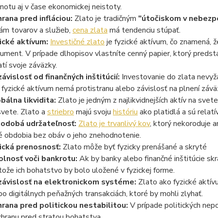
notu aj v čase ekonomickej neistoty.
rana pred infláciou:
Zlato je tradičným
"útočiskom v nebezp
ám tovarov a služieb,
cena zlata
má tendenciu stúpať.
ické aktívum:
Investičné zlato
je fyzické aktívum, čo znamená, ž
ument. V prípade dlhopisov vlastníte cenný papier, ktorý predstav
atí svoje záväzky.
ávislosť od finančných inštitúcií:
Investovanie do zlata nevyžad
 fyzické aktívum nemá protistranu alebo závislosť na plnení záväz
bálna likvidita:
Zlato je jedným z najlikvidnejších aktív na sv
svete. Zlato a
striebro
majú svoju
históriu
ako platidlá a sú relatí
odobá udržateľnosť:
Zlato je trvanlivý kov
, ktorý nekoroduje 
é obdobia bez obáv o jeho znehodnotenie.
ická prenosnosť:
Zlato môže byť fyzicky prenášané a skryté
lnosť voči bankrotu:
Ak by banky alebo finančné inštitúcie skra
tože ich bohatstvo by bolo uložené v fyzickej forme.
ávislosť na elektronickom systéme:
Zlato ako fyzické aktív
bo digitálnych peňažných transakciách, ktoré by mohli zlyhať.
rana pred politickou nestabilitou:
V prípade politických nepo
chranu pred stratou bohatstva.