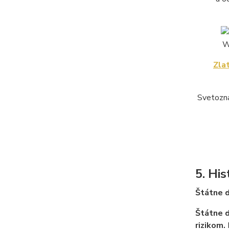
Zla
Svetozn
5. Hi
Štátne 
Štátne 
rizikom.