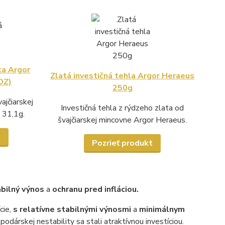
ka Argor
Zlatá investičná tehla Argor Heraeus
OZ)
250g
vajčiarskej
Investičná tehla z rýdzeho zlata od
 31,1g.
švajčiarskej mincovne Argor Heraeus.
t
Pozrieť produkt
bilný výnos
a
ochranu pred infláciou.
cie,
s relatívne stabilnými výnosmi
a
minimálnym
odárskej nestability sa stali atraktívnou investíciou.