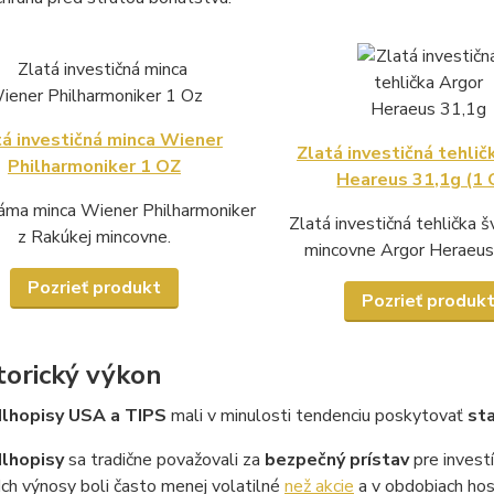
tá investičná minca Wiener
Zlatá investičná tehlič
Philharmoniker 1 OZ
Heareus 31,1g (1 
áma minca Wiener Philharmoniker
Zlatá investičná tehlička š
z Rakúkej mincovne.
mincovne Argor Heraeus
Pozrieť produkt
Pozrieť produk
storický výkon
dlhopisy USA a TIPS
mali v minulosti tendenciu poskytovať
sta
dlhopisy
sa tradične považovali za
bezpečný prístav
pre investí
Ich výnosy boli často menej volatilné
než akcie
a v obdobiach hosp