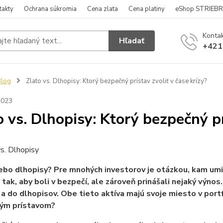
takty
Ochrana súkromia
Cena zlata
Cena platiny
eShop STRIEB
Kontak
Hľadať
+421
Blog
Zlato vs. Dlhopisy: Ktorý bezpečný prístav zvoliť v čase krízy?
2023
o vs. Dlhopisy: Ktorý bezpečný pr
ebo dlhopisy? Pre mnohých investorov je otázkou, kam umie
 tak, aby boli v bezpečí, ale zároveň prinášali nejaký výn
 a do dlhopisov. Obe tieto aktíva majú svoje miesto v portf
ým prístavom?