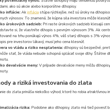
ky potenciálny výnos:
Štátne dlhopisy majú tendenciu poskytova
edami, ako sú akcie alebo korporátne dlhopisy.
iko inflácie:
Ak
inflácia
stúpa rýchlejšie, než sú úroky na dlhopiso
lnych výnosov. To znamená, že kúpna sila investora môže klesnú
iko úrokových sadzieb:
Pri raste úrokových sadzieb klesajú ceny
dstavte si, že vlastníte dlhopis s pevným výnosom 3%. Ak centr
tované na trhu ponúkajú výnos 4%, váš starý dlhopis s 3% výnos
opis pre investorov lákavý, musí jeho cena klesnúť.
era vo vládu a riziko nesplatenia:
dlhopisy sú bezpečné, pret
môže stať, že vláda nebude schopná splácať svoje dlhy. Štátne dl
notu.
iko devalvácie meny:
V prípade devalvácie meny môžu dlhopisy 
noty.
ody a riziká investovania do zlata
nie do zlata prináša niekoľko výhod, ktoré ho robia atraktívnou
imalizácia rizika:
Podobne ako dlhopisy, zlato má tiež povesť b