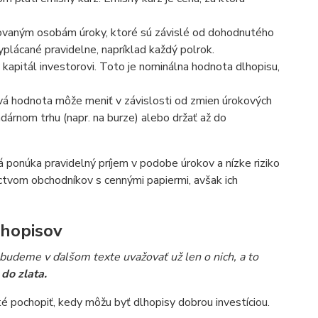
tovaným osobám úroky, ktoré sú závislé od dohodnutého
plácané pravidelne, napríklad každý polrok.
kapitál investorovi. Toto je nominálna hodnota dlhopisu,
ová hodnota môže meniť v závislosti od zmien úrokových
dárnom trhu (napr. na burze) alebo držať až do
á ponúka pravidelný príjem v podobe úrokov a nízke riziko
ctvom obchodníkov s cennými papiermi, avšak ich
lhopisov
 budeme v ďalšom texte uvažovať už len o nich, a to
do zlata.
té pochopiť, kedy môžu byť dlhopisy dobrou investíciou.