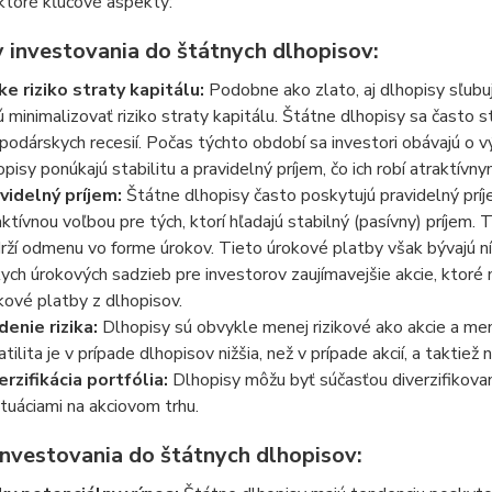
ktoré kľúčové aspekty:
 investovania do štátnych dlhopisov:
ke riziko straty kapitálu:
Podobne ako zlato, aj dlhopisy sľubujú
ú minimalizovať riziko straty kapitálu. Štátne dlhopisy sa často
podárskych recesií. Počas týchto období sa investori obávajú o vý
opisy ponúkajú stabilitu a pravidelný príjem, čo ich robí atraktívn
videlný príjem:
Štátne dlhopisy často poskytujú pravidelný príj
aktívnou voľbou pre tých, ktorí hľadajú stabilný (pasívny) príjem.
rží odmenu vo forme úrokov. Tieto úrokové platby však bývajú 
kych úrokových sadzieb pre investorov zaujímavejšie akcie, ktoré
kové platby z dlhopisov.
denie rizika:
Dlhopisy sú obvykle menej rizikové ako akcie a mene
tilita je v prípade dlhopisov nižšia, než v prípade akcií, a taktiež 
erzifikácia portfólia:
Dlhopisy môžu byť súčasťou diverzifikovan
ktuáciami na akciovom trhu.
investovania do štátnych dlhopisov: