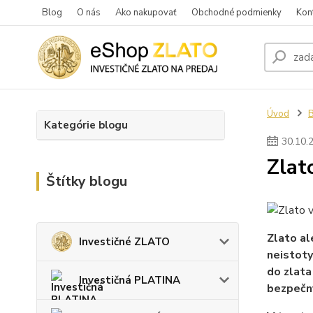
Blog
O nás
Ako nakupovať
Obchodné podmienky
Kon
Úvod
Kategórie blogu
30
.
10
.
Zlat
Štítky blogu
Zlato al
Investičné ZLATO
neistoty
do zlata
Investičná PLATINA
bezpečn