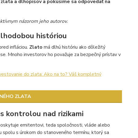
 zlata a dlhopisov a pokúsime sa odpovedať na
ektívnym názorom jeho autorov.
dlhodobou históriou
red infláciou.
Zlato
má dlhú históriu ako dôležitý
se. Mnoho investorov ho považuje za bezpečný prístav v
vestovanie do zlata: Ako na to? Váš kompletný
ČNÉHO ZLATA
 s kontrolou nad rizikami
 poskytuje emitentovi, teda spoločnosti, vláde alebo
iu spolu s úrokom do stanoveného termínu, ktorý sa