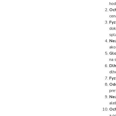
hod
Och
cen
Fyz
dok
spl
Nez
ako
Glo
na 
Dlh
dlh
Fyz
Odo
pre
Nez
ale
Och
a o