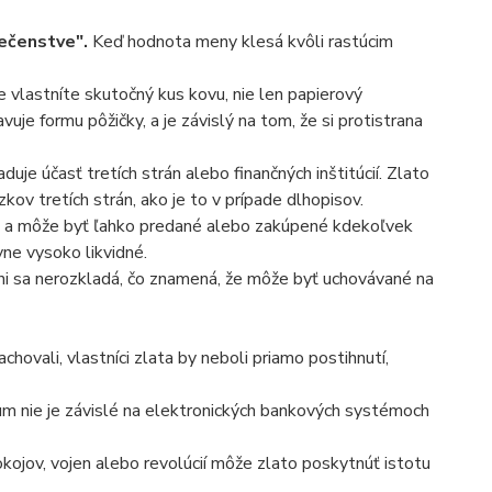
ečenstve".
Keď hodnota meny klesá kvôli rastúcim
e vlastníte skutočný kus kovu, nie len papierový
uje formu pôžičky, a je závislý na tom, že si protistrana
uje účasť tretích strán alebo finančných inštitúcií. Zlato
kov tretích strán, ako je to v prípade dlhopisov.
ete a môže byť ľahko predané alebo zakúpené kdekoľvek
vne vysoko likvidné.
ani sa nerozkladá, čo znamená, že môže byť uchovávané na
chovali, vlastníci zlata by neboli priamo postihnutí,
um nie je závislé na elektronických bankových systémoch
kojov, vojen alebo revolúcií môže zlato poskytnúť istotu