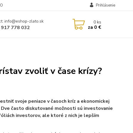
RO
Prihlásenie
t: info@eshop-zlato.sk
0
ks
za
0 €
 917 778 032
ístav zvoliť v čase krízy?
stniť svoje peniaze v časoch kríz a ekonomickej
os. Dve často diskutované možnosti sú investovanie
óliách investorov, ale ktoré z nich je lepším