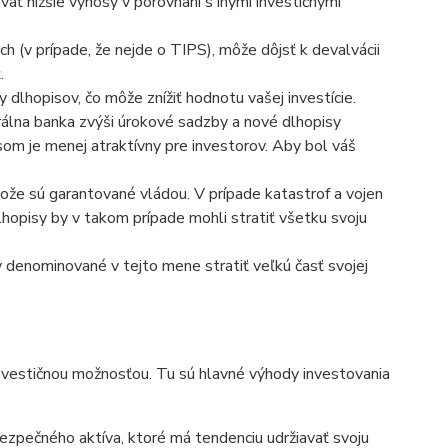
ť nižšie výnosy v porovnaní s inými investičnými
ch (v prípade, že nejde o TIPS), môže dôjsť k devalvácii
ť.
 dlhopisov, čo môže znížiť hodnotu vašej investície.
álna banka zvýši úrokové sadzby a nové dlhopisy
om je menej atraktívny pre investorov. Aby bol váš
ože sú garantované vládou. V prípade katastrof a vojen
hopisy by v takom prípade mohli stratiť všetku svoju
denominované v tejto mene stratiť veľkú časť svojej
 investičnou možnosťou. Tu sú hlavné výhody investovania
ezpečného aktíva, ktoré má tendenciu udržiavať svoju