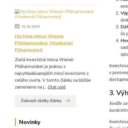
emi
Výp
úro
Dát
01.02.2024
čo 
História mince Wiener
Hod
Philharmoniker (Viedenskí
sad
Filharmonici)
spl
Zlatá investičná minca Wiener
Investova
Philharmoniker je jednou z
v porovna
najvyhľadávanejších mincí investormi z
dostupno
celého sveta. V tomto článku sa bližšie
zameriame na j...
čítať celé
3. Vý
Zobraziť všetky články
Keďže za 
konkrétn
Novinky
Investov