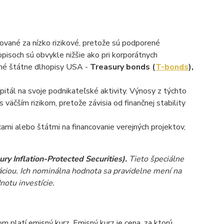
žované za nízko rizikové, pretože sú podporené
pisoch sú obvykle nižšie ako pri korporátnych
ané štátne dlhopisy USA -
Treasury bonds (
T-bonds
),
apitál na svoje podnikateľské aktivity. Výnosy z týchto
 väčším rizikom, pretože závisia od finančnej stability
i alebo štátmi na financovanie verejných projektov,
ry Inflation-Protected Securities).
Tieto špeciálne
láciou. Ich nominálna hodnota sa pravidelne mení na
notu investície.
m platí emisný kurz. Emisný kurz je cena, za ktorú