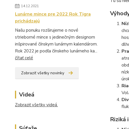
Tu sú nie
14.12.2021
Výhody
Lunárne mince pre 2022 Rok Tigra
prichádzajú
Níz
Našu ponuku rozširujeme o nové
chc
strieborné mince s jedinečným designom
hos
inšpirované čínskym lunárnym kalendárom.
dlh
Rok 2022 je podľa čínskeho lunárneho ka...
Pra
čítať celé
atr
obd
níz
Zobraziť všetky novinky
úro
Ria
Vola
Videá
Div
Zobraziť všetky videá.
flu
Riziká 
Súťaže