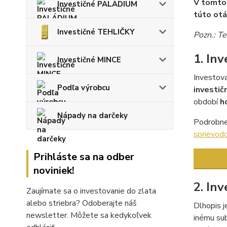
V tomto 
Investičné PALÁDIUM
túto otá
Investičné TEHLIČKY
Pozn.: T
1. In
Investičné MINCE
Investova
Podľa výrobcu
investič
období
h
Nápady na darčeky
Podrobnej
sprievodc
Prihláste sa na odber
noviniek!
2. In
Zaujímate sa o investovanie do zlata
alebo striebra? Odoberajte náš
Dlhopis j
newsletter. Môžete sa kedykoľvek
inému sub