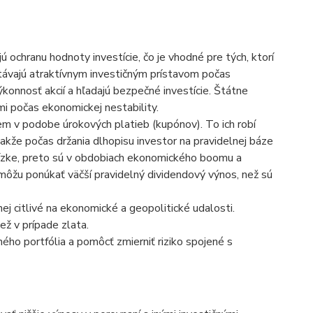
 ochranu hodnoty investície, čo je vhodné pre tých, ktorí
 stávajú atraktívnym investičným prístavom počas
konnosť akcií a hľadajú bezpečné investície. Štátne
ymi počas ekonomickej nestability.
em v podobe úrokových platieb (kupónov). To ich robí
 Takže počas držania dlhopisu investor na pravidelnej báze
nízke, preto sú v obdobiach ekonomického boomu a
 môžu ponúkať väčší pravidelný dividendový výnos, než sú
j citlivé na ekonomické a geopolitické udalosti.
než v prípade zlata.
ého portfólia a pomôcť zmierniť riziko spojené s