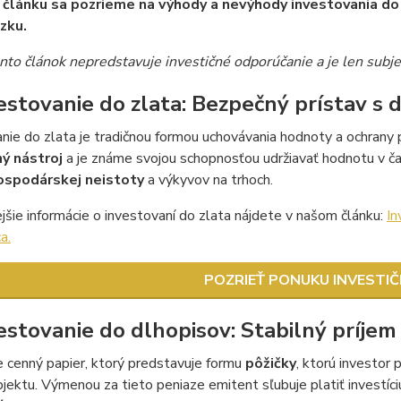
článku sa pozrieme na výhody a nevýhody investovania do
zku.
ento článok nepredstavuje investičné odporúčanie a je len subj
vestovanie do zlata: Bezpečný prístav s 
nie do zlata je tradičnou formou uchovávania hodnoty a ochrany p
ný nástroj
a je známe svojou schopnosťou udržiavať hodnotu v ča
ospodárskej neistoty
a výkyvov na trhoch.
šie informácie o investovaní do zlata nájdete v našom článku:
In
a.
POZRIEŤ PONUKU INVESTI
vestovanie do dlhopisov: Stabilný príjem
e cenný papier, ktorý predstavuje formu
pôžičky
, ktorú investor
jektu. Výmenou za tieto peniaze emitent sľubuje platiť investíc