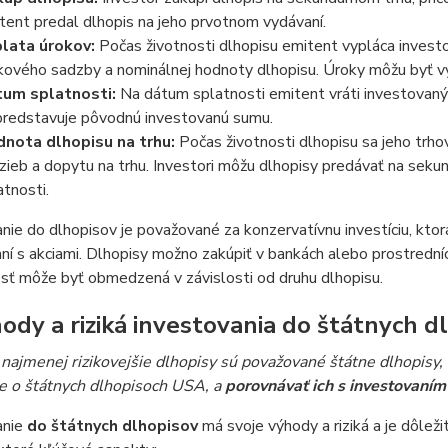
tent predal dlhopis na jeho prvotnom vydávaní.
lata úrokov:
Počas životnosti dlhopisu emitent vypláca inves
kového sadzby a nominálnej hodnoty dlhopisu. Úroky môžu byť vy
um splatnosti:
Na dátum splatnosti emitent vráti investovaný 
predstavuje pôvodnú investovanú sumu.
nota dlhopisu na trhu:
Počas životnosti dlhopisu sa jeho trh
zieb a dopytu na trhu. Investori môžu dlhopisy predávať na sekun
atnosti.
nie do dlhopisov je považované za konzervatívnu investíciu, ktor
ní s akciami. Dlhopisy možno zakúpiť v bankách alebo prostrední
sť môže byť obmedzená v závislosti od druhu dlhopisu.
hody a riziká investovania do štátnych d
najmenej rizikovejšie dlhopisy sú považované štátne dlhopisy,
e o štátnych dlhopisoch USA, a
porovnávať ich s investovaním 
anie
do štátnych dlhopisov
má svoje výhody a riziká a je dôleži