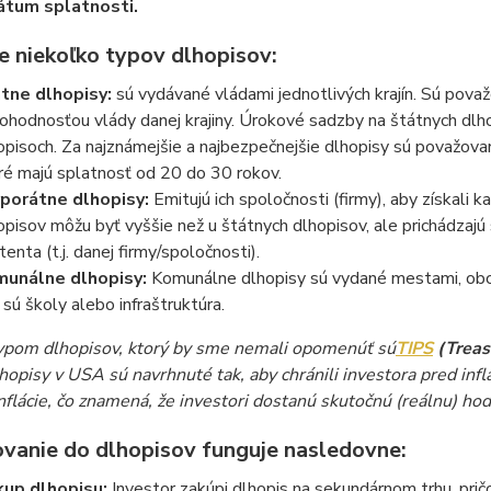
átum splatnosti.
e niekoľko typov dlhopisov:
tne dlhopisy:
sú vydávané vládami jednotlivých krajín. Sú pova
rohodnosťou vlády danej krajiny. Úrokové sadzby na štátnych dlho
opisoch. Za najznámejšie a najbezpečnejšie dlhopisy sú považov
ré majú splatnosť od 20 do 30 rokov.
porátne dlhopisy:
Emitujú ich spoločnosti (firmy), aby získali k
opisov môžu byť vyššie než u štátnych dlhopisov, ale prichádzajú s
tenta (t.j. danej firmy/spoločnosti).
unálne dlhopisy:
Komunálne dlhopisy sú vydané mestami, obcam
 sú školy alebo infraštruktúra.
ypom dlhopisov, ktorý by sme nemali opomenúť sú
TIPS
(Treasu
hopisy v USA sú navrhnuté tak, aby chránili investora pred inf
nflácie, čo znamená, že investori dostanú skutočnú (reálnu) hod
ovanie do dlhopisov funguje nasledovne:
up dlhopisu:
Investor zakúpi dlhopis na sekundárnom trhu, pričo