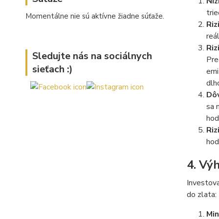
Níz
tri
Momentálne nie sú aktívne žiadne súťaže.
Riz
reá
Riz
Sledujte nás na sociálnych
Pre
sieťach :)
emi
dlh
Dôv
sa 
hod
Riz
hod
4. Výh
Investova
do zlata:
Min