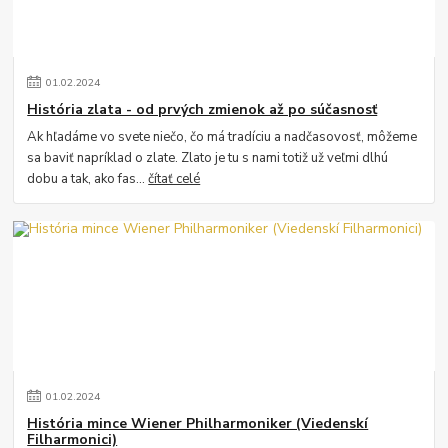
01
.
02
.
2024
História zlata - od prvých zmienok až po súčasnosť
Ak hľadáme vo svete niečo, čo má tradíciu a nadčasovosť, môžeme
sa baviť napríklad o zlate. Zlato je tu s nami totiž už veľmi dlhú
dobu a tak, ako fas...
čítať celé
01
.
02
.
2024
História mince Wiener Philharmoniker (Viedenskí
Filharmonici)