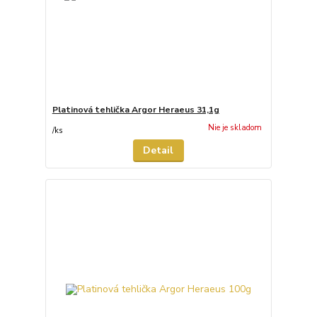
Platinová tehlička Argor Heraeus 31,1g
Nie je skladom
/
ks
Detail