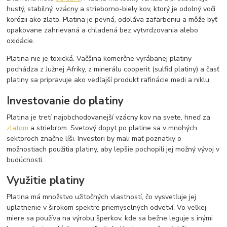
hustý, stabilný, vzácny a strieborno-biely kov, ktorý je odolný voči
korózii ako zlato. Platina je pevná, odoláva zafarbeniu a môže byť
opakovane zahrievaná a chladená bez vytvrdzovania alebo
oxidácie.
Platina nie je toxická. Väčšina komerčne vyrábanej platiny
pochádza z Južnej Afriky, z minerálu cooperit (sulfid platiny) a časť
platiny sa pripravuje ako vedľajší produkt rafinácie medi a niklu.
Investovanie do platiny
Platina je tretí najobchodovanejší vzácny kov na svete, hneď za
zlatom
a striebrom. Svetový dopyt po platine sa v mnohých
sektoroch značne líši. Investori by mali mať poznatky o
možnostiach použitia platiny, aby lepšie pochopili jej možný vývoj v
budúcnosti.
Využitie platiny
Platina má množstvo užitočných vlastností, čo vysvetľuje jej
uplatnenie v širokom spektre priemyselných odvetví. Vo veľkej
miere sa používa na výrobu šperkov, kde sa bežne leguje s inými