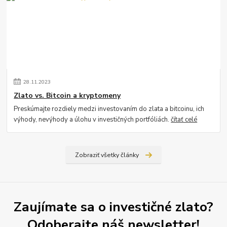
28
.
11
.
2023
Zlato vs. Bitcoin a kryptomeny
Preskúmajte rozdiely medzi investovaním do zlata a bitcoinu, ich
výhody, nevýhody a úlohu v investičných portfóliách.
čítať celé
Zobraziť všetky články
Zaujímate sa o investičné zlato?
Odoberajte náš newsletter!