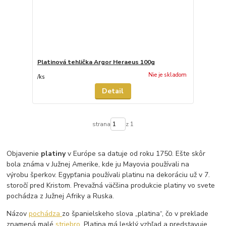
Platinová tehlička Argor Heraeus 100g
Nie je skladom
/
ks
Detail
strana
z 1
Objavenie
platiny
v Európe sa datuje od roku 1750. Ešte skôr
bola známa v Južnej Amerike, kde ju Mayovia používali na
výrobu šperkov. Egypťania používali platinu na dekoráciu už v 7.
storočí pred Kristom. Prevažná väčšina produkcie platiny vo svete
pochádza z Južnej Afriky a Ruska.
Názov
pochádza
zo španielskeho slova „platina“, čo v preklade
znamená malé
striebro
. Platina má lesklý vzhľad a predstavuje