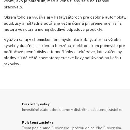
kovmi, ako je paládium, meď a kobalt, aby sa s ňou ľahšie
pracovalo.
Okrem toho sa využíva aj v katalyzátoroch pre osobné automobily,
autobusy a nákladné autá a je veľmi účinná pri premene emisií z
motora vozidla na menej škodlivé odpadové produkty.
Využíva sa aj v chemickom priemysle ako katalyzátor na výrobu
kyseliny dusičnej, silikónu a benzénu, elektronickom priemysle pre
počítačové pevné disky a termočlánky a lekárstve, kde zlúčeniny
platiny sú dôležité chemoterapeutické lieky používané na liečbu
rakoviny.
Diskrétny nákup
Investičné zlato odosielame v diskrétne zabalenej zásielke.
Poistená zásielka
Tovar posielame Slovenskou poštou do celého Slovenska.