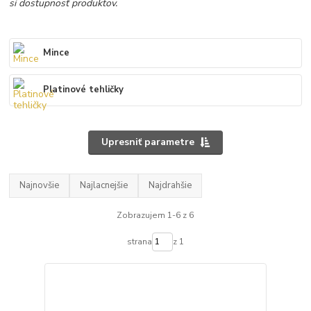
si dostupnosť produktov.
Mince
Platinové tehličky
Upresniť parametre
Najnovšie
Najlacnejšie
Najdrahšie
Zobrazujem 1-6 z 6
strana
z 1