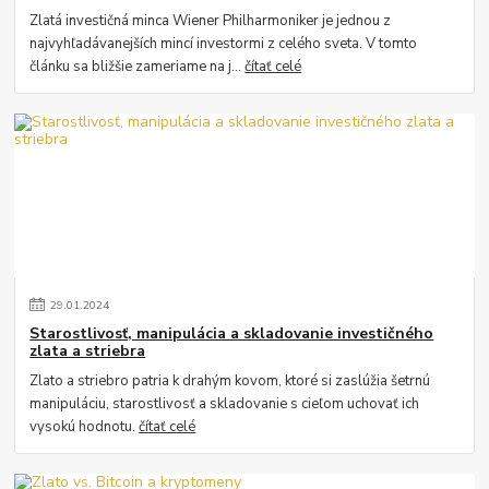
Zlatá investičná minca Wiener Philharmoniker je jednou z
najvyhľadávanejších mincí investormi z celého sveta. V tomto
článku sa bližšie zameriame na j...
čítať celé
29
.
01
.
2024
Starostlivosť, manipulácia a skladovanie investičného
zlata a striebra
Zlato a striebro patria k drahým kovom, ktoré si zaslúžia šetrnú
manipuláciu, starostlivosť a skladovanie s cieľom uchovať ich
vysokú hodnotu.
čítať celé