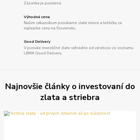
Zásielka je poistená.
Výhodná cena
Našim zákazníkom ponúkame zlaté mince a tehličky za
najlepšie ceny na Slovensku.
Good Delivery
V ponuke investičné zlato výhradne od výrobcov zo zoznamu
LBMA Good Delivery.
Najnovšie články o investovaní do
zlata a striebra