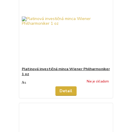
Platinová investičná minca Wiener Philharmoniker
1 oz
Nie je skladom
/
ks
Detail