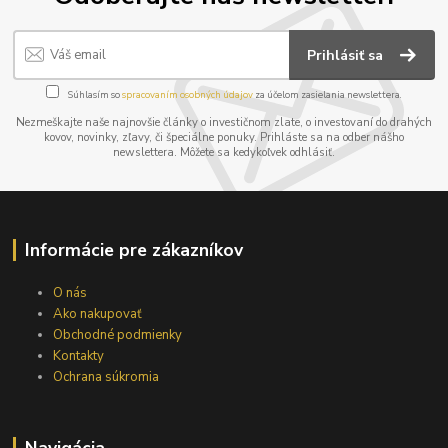
Prihlásiť sa
Súhlasím so
spracovaním osobných údajov
za účelom zasielania newslettera.
Nezmeškajte naše najnovšie články o investičnom zlate, o investovaní do drahých
kovov, novinky, zľavy, či špeciálne ponuky. Prihláste sa na odber nášho
newslettera. Môžete sa kedykoľvek odhlásiť.
Informácie pre zákazníkov
O nás
Ako nakupovať
Obchodné podmienky
Kontakty
Ochrana súkromia
Navigácia