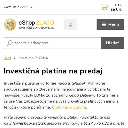
0
ks
+421 917 778 032
za
0 €
Menu
Hľadať
Úvod
Investičná PLATINA
Investičná platina na predaj
Investičná platina
vo forme
mincí
a
tehličiek.
Výhradne
spolupracujeme so zlievarňami, mincovňami a výrobcami tej
najvyššej kvality LBMA zo zoznamu
Good Delivery
. To znamená,
že pre Vás zabezpečujeme najvyššiu kvalitu platinových mincí a
tehličiek, ktoré ponúkame.
Čítať viac o platine
.
Máte záujem o produkty investičnej platiny?
Kontaktujte nás
na
info@eshop-zlato.sk
alebo telefonicky na
0917 778 032
a overte