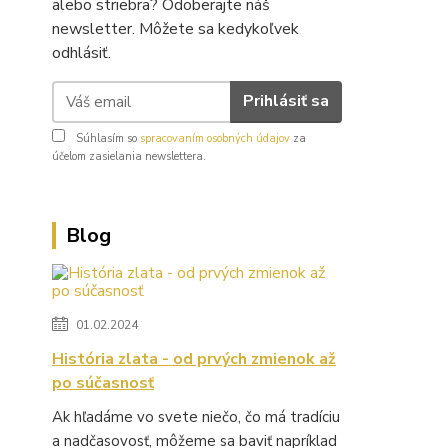
alebo striebra? Odoberajte náš
newsletter. Môžete sa kedykoľvek
odhlásiť.
Prihlásiť sa
Súhlasím so
spracovaním osobných údajov
za
účelom zasielania newslettera.
Blog
01.02.2024
História zlata - od prvých zmienok až
po súčasnosť
Ak hľadáme vo svete niečo, čo má tradíciu
a nadčasovosť, môžeme sa baviť napríklad