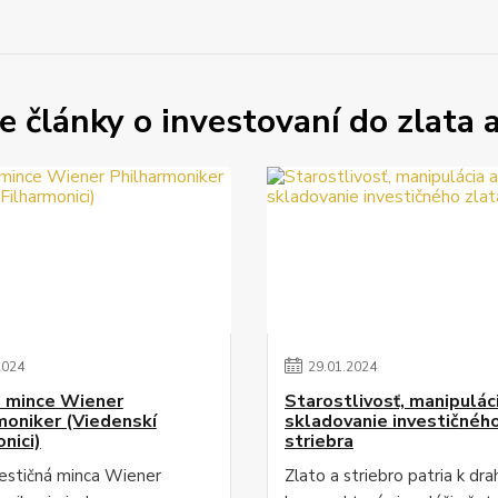
e články o investovaní do zlata a
2024
29
.
01
.
2024
a mince Wiener
Starostlivosť, manipulác
moniker (Viedenskí
skladovanie investičného
nici)
striebra
vestičná minca Wiener
Zlato a striebro patria k dr