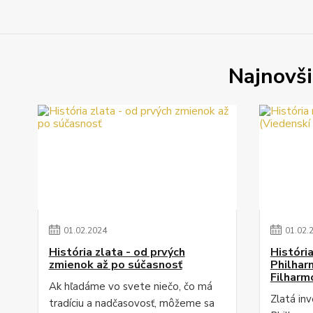
Najnovši
01
.
02
.
2024
01
.
02
.
História zlata - od prvých
Históri
zmienok až po súčasnosť
Philhar
Filharmo
Ak hľadáme vo svete niečo, čo má
Zlatá in
tradíciu a nadčasovosť, môžeme sa