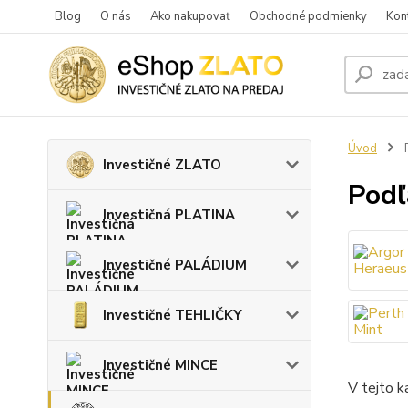
Blog
O nás
Ako nakupovať
Obchodné podmienky
Kon
Úvod
P
Investičné ZLATO
Podľ
Investičná PLATINA
Investičné PALÁDIUM
Investičné TEHLIČKY
Investičné MINCE
V tejto k