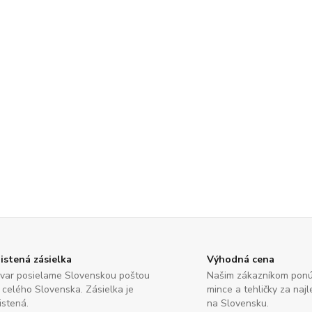
istená zásielka
Výhodná cena
var posielame Slovenskou poštou
Našim zákazníkom pon
 celého Slovenska. Zásielka je
mince a tehličky za naj
istená.
na Slovensku.