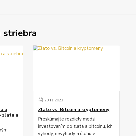
 striebra
28
.
11
.
2023
ia a
Zlato vs. Bitcoin a kryptomeny
 zlata a
Preskúmajte rozdiely medzi
investovaním do zlata a bitcoinu, ich
ahým
výhody, nevýhody a úlohu v