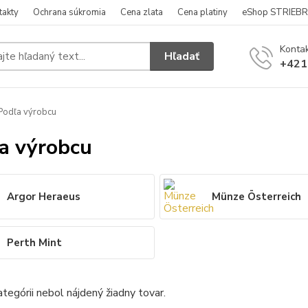
takty
Ochrana súkromia
Cena zlata
Cena platiny
eShop STRIEB
Kontak
Hľadať
+421
odľa výrobcu
a výrobcu
Argor Heraeus
Münze Österreich
Perth Mint
ategórii nebol nájdený žiadny tovar.