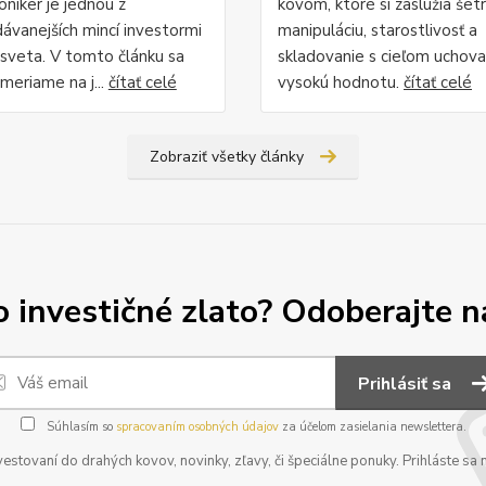
oniker je jednou z
kovom, ktoré si zaslúžia šet
dávanejších mincí investormi
manipuláciu, starostlivosť a
 sveta. V tomto článku sa
skladovanie s cieľom uchovať
ameriame na j...
čítať celé
vysokú hodnotu.
čítať celé
Zobraziť všetky články
o investičné zlato? Odoberajte n
Prihlásiť sa
Súhlasím so
spracovaním osobných údajov
za účelom zasielania newslettera.
vestovaní do drahých kovov, novinky, zľavy, či špeciálne ponuky. Prihláste s