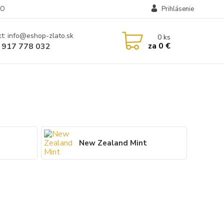
RO
Prihlásenie
t: info@eshop-zlato.sk
0
ks
za
0 €
 917 778 032
New Zealand Mint