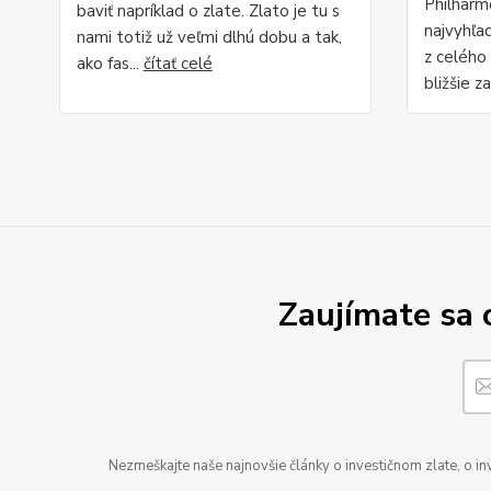
Philharm
baviť napríklad o zlate. Zlato je tu s
najvyhľa
nami totiž už veľmi dlhú dobu a tak,
z celého
ako fas...
čítať celé
bližšie z
Zaujímate sa 
Nezmeškajte naše najnovšie články o investičnom zlate, o in