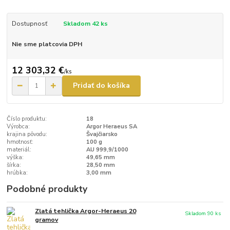
Dostupnosť
Skladom 42 ks
Nie sme platcovia DPH
12 303,32 €
/
ks
Pridať do košíka
Číslo produktu:
18
Výrobca:
Argor Heraeus SA
krajina pôvodu:
Švajčiarsko
hmotnosť:
100 g
materiál:
AU 999,9/1000
výška:
49,65 mm
šírka:
28,50 mm
hrúbka:
3,00 mm
Podobné produkty
Zlatá tehlička Argor-Heraeus 20
Skladom 90 ks
gramov