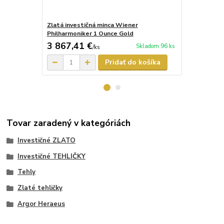
Zlatá investičná minca Wiener
Zlatá tehlič
Philharmoniker 1 Ounce Gold
3 867,41 €
122 596
Skladom 96 ks
/
ks
Pridať do košíka
Tovar zaradený v kategóriách
Investičné ZLATO
Investičné TEHLIČKY
Tehly
Zlaté tehličky
Argor Heraeus