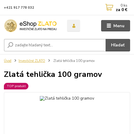
0
ks
+421 917 778 032
za
0 €
Menu
Hľadať
Úvod
Investičné ZLATO
Zlatá tehlička 100 gramov
Zlatá tehlička 100 gramov
TOP produkt