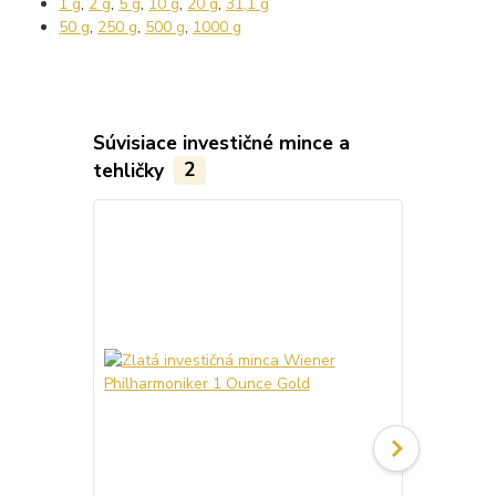
1 g
,
2 g
,
5 g
,
10 g
,
20 g
,
31,1 g
50 g
,
250 g
,
500 g
,
1000 g
Súvisiace investičné mince a
tehličky
2