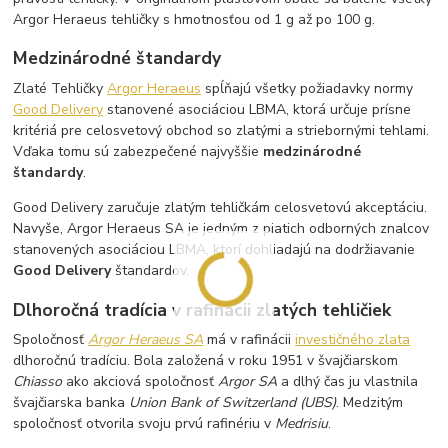
Argor Heraeus tehličky s hmotnosťou od 1 g až po 100 g.
Medzinárodné štandardy
Zlaté Tehličky
Argor Heraeus
spĺňajú všetky požiadavky normy
Good Delivery
stanovené asociáciou LBMA, ktorá určuje prísne
kritériá pre celosvetový obchod so zlatými a striebornými tehlami.
Vďaka tomu sú zabezpečené najvyššie
medzinárodné
štandardy
.
Good Delivery zaručuje zlatým tehličkám celosvetovú akceptáciu.
Navyše, Argor Heraeus SA je jedným z piatich odborných znalcov
stanovených asociáciou LBMA, ktorí dohliadajú na dodržiavanie
Good Delivery
štandardov.
Dlhoročná tradícia v rafinácii zlatých tehličiek
Spoločnosť
Argor Heraeus SA
má v rafinácii
investičného zlata
dlhoročnú tradíciu. Bola založená v roku 1951 v švajčiarskom
Chiasso
ako akciová spoločnosť
Argor SA
a dlhý čas ju vlastnila
švajčiarska banka
Union Bank of Switzerland (UBS)
. Medzitým
spoločnosť otvorila svoju prvú rafinériu v
Medrisiu
.