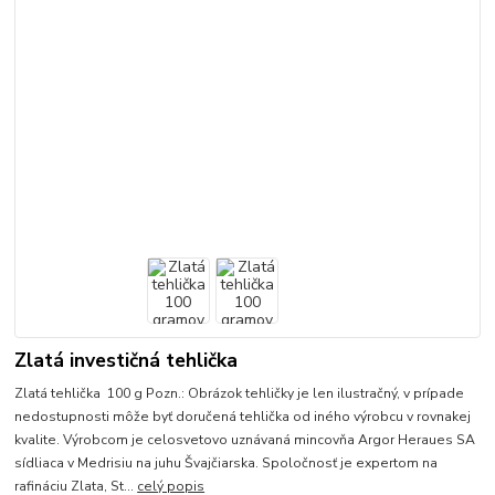
Zlatá investičná tehlička
Zlatá tehlička 100 g Pozn.: Obrázok tehličky je len ilustračný, v prípade
nedostupnosti môže byť doručená tehlička od iného výrobcu v rovnakej
kvalite. Výrobcom je celosvetovo uznávaná mincovňa Argor Heraues SA
sídliaca v Medrisiu na juhu Švajčiarska. Spoločnosť je expertom na
rafináciu Zlata, St...
celý popis