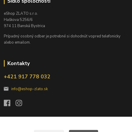
Sídlo spoločnosti
eShop ZLATO s.r.o.
Haškova 5256/6
974 11 Banská Bystrica
Prípadný osobný odber je potrebné si dohodnúť vopred telefonicky
alebo emailom.
Kontakty
+421 917 778 032
info@eshop-zlato.sk
eShop ZLATO je internetovým obchodom s investičným zlatom a striebrom.