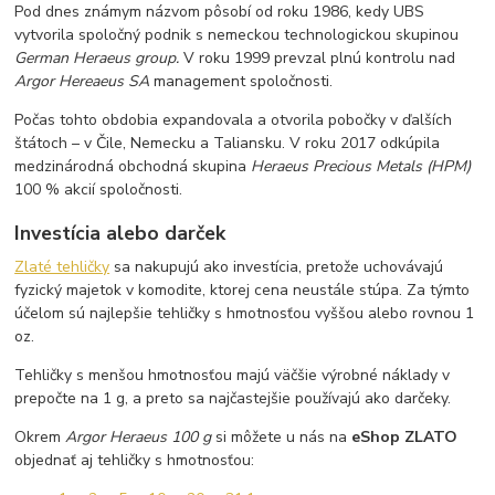
Pod dnes známym názvom pôsobí od roku 1986, kedy UBS
vytvorila spoločný podnik s nemeckou technologickou skupinou
German Heraeus group.
V roku 1999 prevzal plnú kontrolu nad
Argor Hereaeus SA
management spoločnosti.
Počas tohto obdobia expandovala a otvorila pobočky v ďalších
štátoch – v Čile, Nemecku a Taliansku. V roku 2017 odkúpila
medzinárodná obchodná skupina
Heraeus Precious Metals (HPM)
100 % akcií spoločnosti.
Investícia alebo darček
Zlaté tehličky
sa nakupujú ako investícia, pretože uchovávajú
fyzický majetok v komodite, ktorej cena neustále stúpa. Za týmto
účelom sú najlepšie tehličky s hmotnosťou vyššou alebo rovnou 1
oz.
Tehličky s menšou hmotnosťou majú väčšie výrobné náklady v
prepočte na 1 g, a preto sa najčastejšie používajú ako darčeky.
Okrem
Argor Heraeus 100 g
si môžete u nás na
eShop ZLATO
objednať aj tehličky s hmotnosťou: