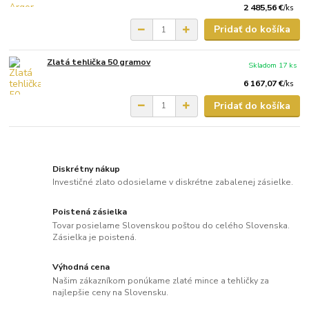
2 485,56 €
/
ks
Pridať do košíka
Zlatá tehlička 50 gramov
Skladom 17 ks
6 167,07 €
/
ks
Pridať do košíka
Diskrétny nákup
Investičné zlato odosielame v diskrétne zabalenej zásielke.
Poistená zásielka
Tovar posielame Slovenskou poštou do celého Slovenska.
Zásielka je poistená.
Výhodná cena
Našim zákazníkom ponúkame zlaté mince a tehličky za
najlepšie ceny na Slovensku.