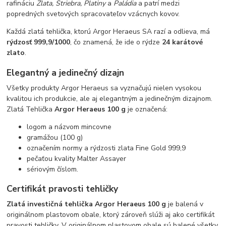
rafináciu
Zlata, Striebra, Platiny
a
Paládia
a patrí medzi
popredných svetových spracovateľov vzácnych kovov.
Každá zlatá tehlička, ktorú Argor Heraeus SA razí a odlieva, má
rýdzosť 999,9/1000
, čo znamená, že ide o rýdze
24 karátové
zlato
.
Elegantný a jedinečný dizajn
Všetky produkty Argor Heraeus sa vyznačujú nielen vysokou
kvalitou ich produkcie, ale aj elegantným a jedinečným dizajnom.
Zlatá Tehlička
Argor Heraeus 100 g
je označená:
logom a názvom mincovne
gramážou (100 g)
označením normy a rýdzosti zlata Fine Gold 999,9
pečaťou kvality Malter Assayer
sériovým číslom.
Certifikát pravosti tehličky
Zlatá investičná tehlička Argor Heraeus 100 g
je balená v
originálnom plastovom obale, ktorý zároveň slúži aj ako certifikát
pravosti tehličky. V originálnom plastovom obale sú balené všetky